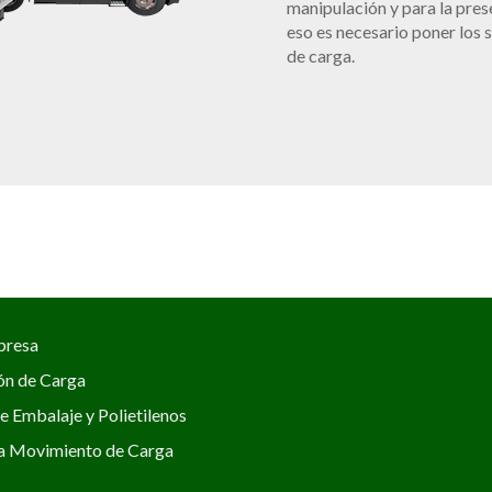
manipulación y para la pres
eso es necesario poner los
de carga.
presa
ión de Carga
e Embalaje y Polietilenos
a Movimiento de Carga