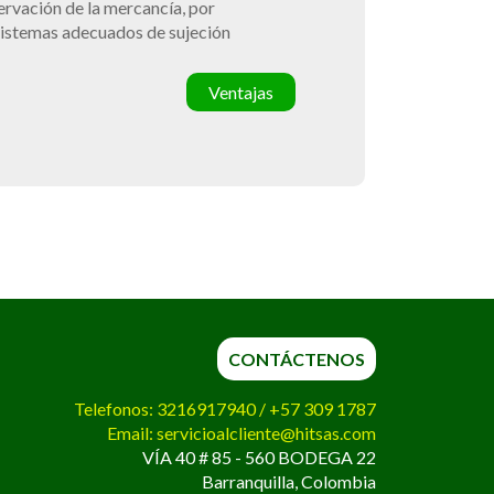
ervación de la mercancía, por
 sistemas adecuados de sujeción
Ventajas
CONTÁCTENOS
Telefonos: 3216917940 / +57 309 1787
Email:
servicioalcliente@hitsas.com
VÍA 40 # 85 - 560 BODEGA 22
Barranquilla, Colombia