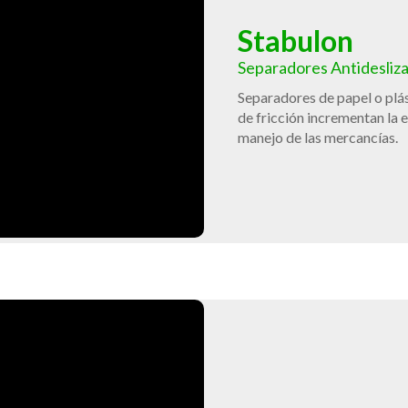
Stabulon
Separadores Antidesliz
Separadores de papel o plás
de fricción incrementan la e
manejo de las mercancías.