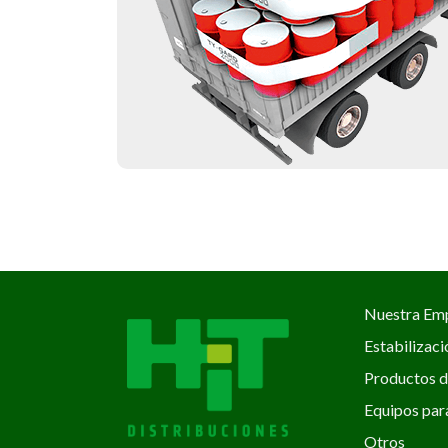
Nuestra Em
Estabilizac
Productos d
Equipos par
Otros